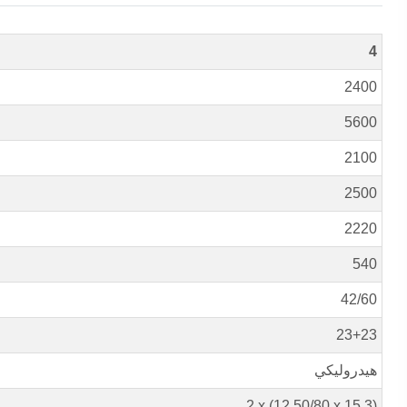
4
2400
5600
2100
2500
2220
540
42/60
23+23
هيدروليكي
2 x (12.50/80 x 15.3)