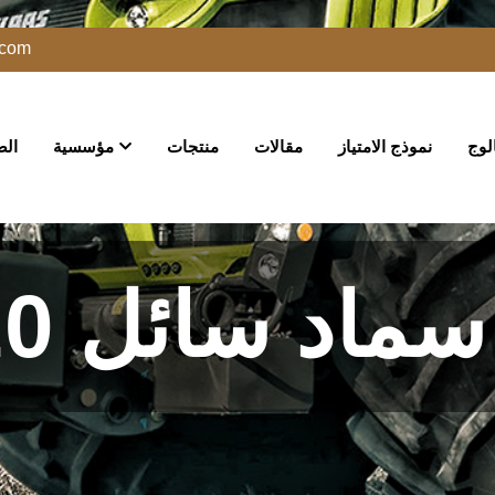
.com
الوج
نموذج الامتياز
مقالات
منتجات
مؤسسية
الص
سماد سائل 20 طن
تسميد مصنع أكتوبر
منتجات
الصفحة الرئي
اد سائل 20 طن