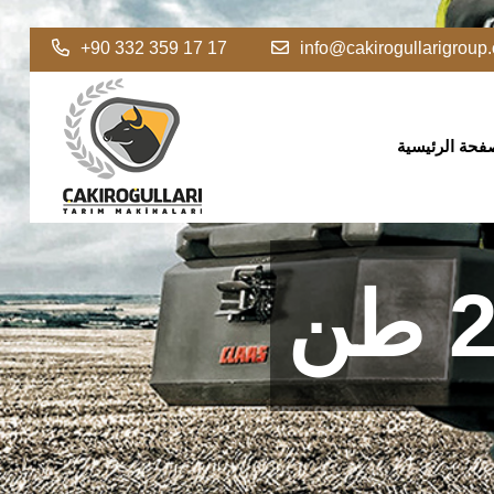
+90 332 359 17 17
info@cakirogullarigroup
فحة الرئيسية
سية