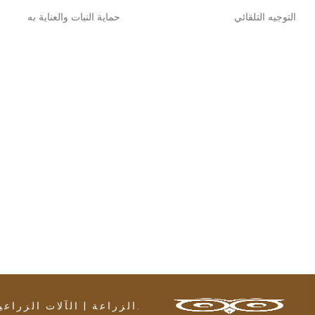
التوجيه التلقائي
حماية النبات والعناية به
حقوق النشر © ÇAKIROĞULLARI الزراعة | الآلات الزراعية | كل الحقوق محفوظة.