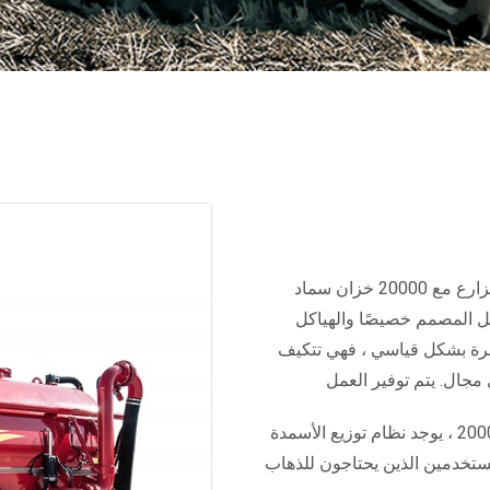
تم تطويره بهدف امتصاص السماد الحيواني السائل المتكون في المزارع مع 20000 خزان سماد
ل المصمم خصيصًا والهياكل
وفرة بشكل قياسي ، فهي تتكيف
من بين الميزات الاختيارية لخزانات توزيع شفط الأسمدة السائلة 20000 ، يوجد نظام توزيع الأسمدة
مستخدمين الذين يحتاجون للذهاب