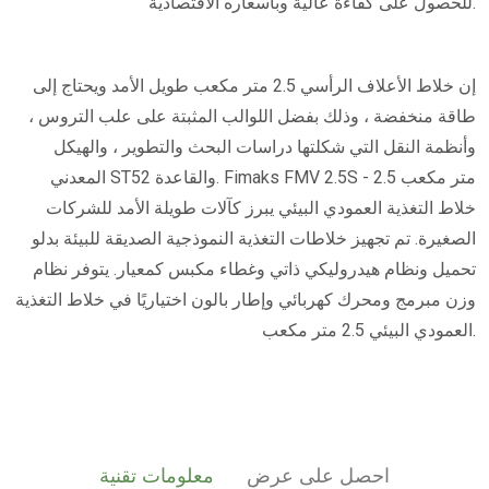
للحصول على كفاءة عالية وبأسعاره الاقتصادية.
إن خلاط الأعلاف الرأسي 2.5 متر مكعب طويل الأمد ويحتاج إلى
طاقة منخفضة ، وذلك بفضل اللوالب المثبتة على علب التروس ،
وأنظمة النقل التي شكلتها دراسات البحث والتطوير ، والهيكل
المعدني ST52 والقاعدة. Fimaks FMV 2.5S - 2.5 متر مكعب
خلاط التغذية العمودي البيئي يبرز كآلات طويلة الأمد للشركات
الصغيرة. تم تجهيز خلاطات التغذية النموذجية الصديقة للبيئة بدلو
تحميل ونظام هيدروليكي ذاتي وغطاء مكبس كمعيار. يتوفر نظام
وزن مبرمج ومحرك كهربائي وإطار بالون اختياريًا في خلاط التغذية
العمودي البيئي 2.5 متر مكعب.
احصل على عرض
معلومات تقنية