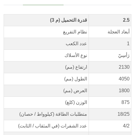
2.5
قدرة التحميل (م 3)
أبعاد العجلة
نظام التفريغ
1
عدد الكعب
رَأسِيّ
نوع الأسلاك
2130
ارتفاع (مم)
4050
الطول (مم)
1800
العرض (مم)
875
الوزن (كلغ)
18/25
متطلبات الطاقة (كيلوواط / حصان)
4/2
عدد الشفرات (في المثقاب / الثابت)